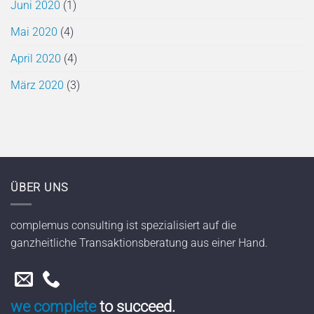
Juni 2020
(1)
Mai 2020
(4)
April 2020
(4)
März 2020
(3)
ÜBER UNS
complemus consulting ist spezialisiert auf die
ganzheitliche Transaktionsberatung aus einer Hand.
we complete
to succeed.