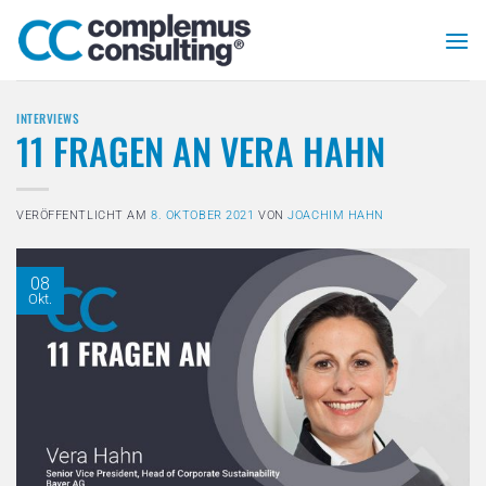
Zum
Inhalt
springen
INTERVIEWS
11 FRAGEN AN VERA HAHN
VERÖFFENTLICHT AM
8. OKTOBER 2021
VON
JOACHIM HAHN
08
Okt.